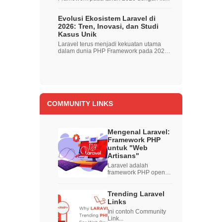
fi...
Evolusi Ekosistem Laravel di
2026: Tren, Inovasi, dan Studi
Kasus Unik
Laravel terus menjadi kekuatan utama
dalam dunia PHP Framework pada 2026,
dengan ri...
COMMUNITY LINKS
Mengenal Laravel:
Framework PHP
untuk "Web
Artisans"
Laravel adalah
framework PHP open-
source yang diciptakan
oleh Taylor Otwell
dengan filosofi untuk
Trending Laravel
me...
Links
Ini contoh Community
Link...