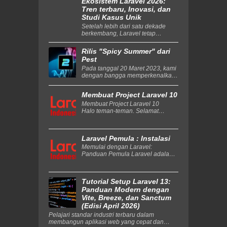
Ekosistem Laravel 2026:
read JSON from any so...
Tren terbaru, Inovasi, dan
Studi Kasus Unik
Setelah lebih dari satu dekade
berkembang, Laravel tetap
menjadi PHP Framework pilihan
utama bagi developer. Pada 2026,
Rilis "Spicy Summer" dari
eko...
Pest
Pada tanggal 20 Maret 2023, kami
dengan bangga memperkenalkan
Pest 2.0, menandainya sebagai
rilis kami yang paling signifikan
Membuat Project Laravel 10
hingga saat in...
Membuat Project Laravel 10
Halo teman-teman. Selamat
datang di Laravel Indonesia, pada
artikel ini kita semua akan belajar
membuat...
Laravel Pemula : Instalasi
Memulai dengan Laravel:
Panduan Pemula Laravel adalah
salah satu framework PHP yang
paling populer dan kuat yang
digunakan oleh banyak penge...
Tutorial Setup Laravel 13:
Panduan Modern dengan
Vite, Breeze, dan Sanctum
(Edisi April 2026)
Pelajari standar industri terbaru dalam
membangun aplikasi web yang cepat dan