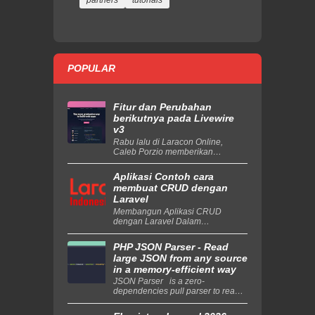
POPULAR
Fitur dan Perubahan
berikutnya pada Livewire
v3
Rabu lalu di Laracon Online,
Caleb Porzio memberikan
ceramah berjudul " The Future of
Livewire " yang
Aplikasi Contoh cara
mendemonstrasikan semua fitu...
membuat CRUD dengan
Laravel
Membangun Aplikasi CRUD
dengan Laravel Dalam
pengembangan web, operasi
CRUD (Create, Read, Update,
PHP JSON Parser - Read
Delete) adalah salah satu yang
large JSON from any source
paling umu...
in a memory-efficient way
JSON Parser is a zero-
dependencies pull parser to read
large JSON from any source in a
memory-efficient way. You can