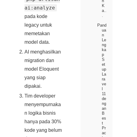
n
K
ai:analyze
a..
.
pada kode
legacy untuk
Pand
ua
memetakan
n
Le
model data.
ng
ka
AI menghasilkan
p
S
migration dan
et
model Eloquent
up
La
yang siap
ra
ve
dipakai.
l
11
Tim developer
de
ng
menyempurnaka
an
n logika bisnis
B
es
hanya pada 30%
t
Pr
kode yang belum
ac