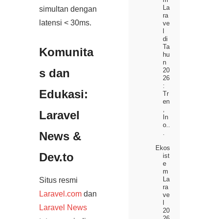
La
simultan dengan
ra
latensi < 30ms.
ve
l
di
Ta
Komunita
hu
n
20
s dan
26
:
Edukasi:
Tr
en
,
Laravel
In
o..
.
News &
Ekos
Dev.to
ist
e
m
La
Situs resmi
ra
Laravel.com
dan
ve
l
Laravel News
20
26