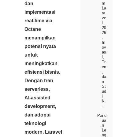
m
dan
La
implementasi
ra
ve
real‑time via
l
20
Octane
26
:
menampilkan
In
potensi nyata
ov
as
untuk
i,
Tr
meningkatkan
en
,
efisiensi bisnis.
da
Dengan tren
n
St
serverless,
ud
i
AI‑assisted
K.
..
development,
dan adopsi
Pand
ua
teknologi
n
Le
modern, Laravel
ng