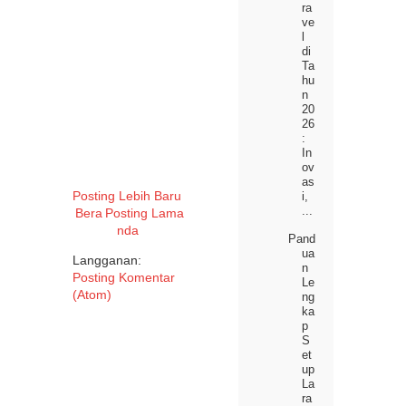
ra
ve
l
di
Ta
hu
n
20
26
:
In
ov
as
Posting Lebih Baru
i,
...
Bera
Posting Lama
nda
Pand
ua
Langganan:
n
Posting Komentar
Le
(Atom)
ng
ka
p
S
et
up
La
ra