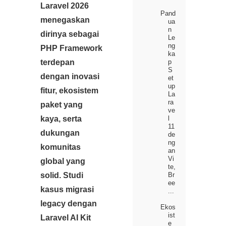
Laravel 2026
Pand
menegaskan
ua
n
dirinya sebagai
Le
ng
PHP Framework
ka
terdepan
p
S
dengan inovasi
et
up
fitur, ekosistem
La
ra
paket yang
ve
kaya, serta
l
11
dukungan
de
ng
komunitas
an
Vi
global yang
te,
solid. Studi
Br
ee
kasus migrasi
...
legacy dengan
Ekos
ist
Laravel AI Kit
e