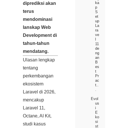
ka
diprediksi akan
p
terus
S
et
mendominasi
up
La
lanskap Web
ra
ve
Development di
l
tahun-tahun
11
de
mendatang.
ng
an
Ulasan lengkap
B
es
tentang
t
perkembangan
Pr
ac
ekosistem
t..
.
Laravel di 2026,
Evol
mencakup
us
Laravel 11,
i
E
Octane, AI Kit,
ko
si
studi kasus
st