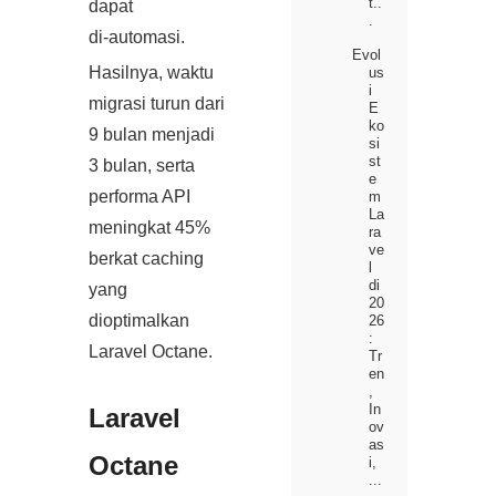
t..
dapat
.
di‑automasi.
Evol
Hasilnya, waktu
us
i
migrasi turun dari
E
ko
9 bulan menjadi
si
st
3 bulan, serta
e
performa API
m
La
meningkat 45%
ra
ve
berkat caching
l
di
yang
20
dioptimalkan
26
:
Laravel Octane.
Tr
en
,
In
Laravel
ov
as
Octane
i,
...