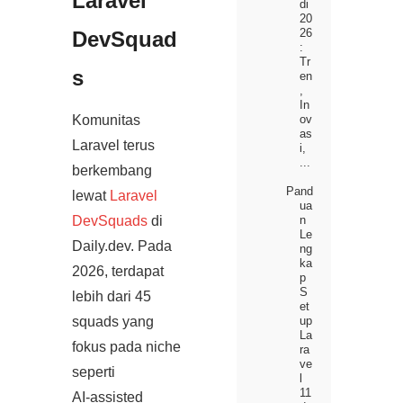
Laravel
di
20
26
DevSquad
:
Tr
s
en
,
In
Komunitas
ov
as
Laravel terus
i,
...
berkembang
Pand
lewat
Laravel
ua
n
DevSquads
di
Le
Daily.dev. Pada
ng
ka
2026, terdapat
p
S
lebih dari 45
et
up
squads yang
La
fokus pada niche
ra
ve
seperti
l
11
AI‑assisted