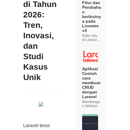
di Tahun
Fitur dan
Perubaha
n
2026:
berikutny
a pada
Tren,
Livewire
v3
Inovasi,
Rabu lalu
di Laracon
dan
Online,
Caleb
Porzio
Studi
memberika
n ceramah
berjudul "
Kasus
The Future
Aplikasi
of Livewire
Contoh
Unik
" yang
cara
mendemon
membuat
strasikan
CRUD
semua fitu...
dengan
Laravel
Membangu
n Aplikasi
CRUD
dengan
Laravel
Dalam
Laravel terus
pengemba