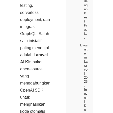
de
ng
testing,
an
serverless
B
es
deployment, dan
t
Pr
integrasi
ac
t..
GraphQL. Salah
.
satu inisiatif
Ekos
paling menonjol
ist
e
adalah
Laravel
m
La
AI Kit
, paket
ra
open‑source
ve
l
yang
20
26
menggabungkan
:
In
OpenAI SDK
ov
untuk
as
i,
menghasilkan
K
o
kode otomatis