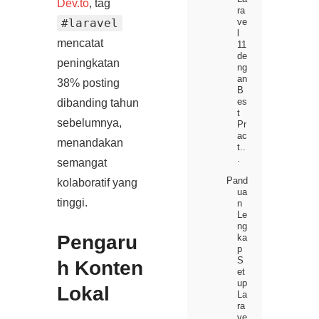
Dev.to
, tag
ra
ve
#laravel
l
mencatat
11
de
peningkatan
ng
an
38% posting
B
es
dibanding tahun
t
sebelumnya,
Pr
ac
menandakan
t..
.
semangat
Pand
kolaboratif yang
ua
tinggi.
n
Le
ng
Pengaru
ka
p
S
h Konten
et
up
Lokal
La
ra
ve