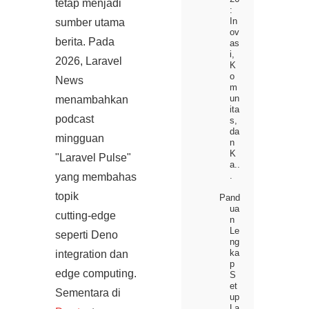
tetap menjadi
:
In
sumber utama
ov
berita. Pada
as
i,
2026, Laravel
K
o
News
m
un
menambahkan
ita
podcast
s,
da
mingguan
n
K
"Laravel Pulse"
a..
.
yang membahas
topik
Pand
ua
cutting‑edge
n
Le
seperti Deno
ng
ka
integration dan
p
edge computing.
S
et
Sementara di
up
La