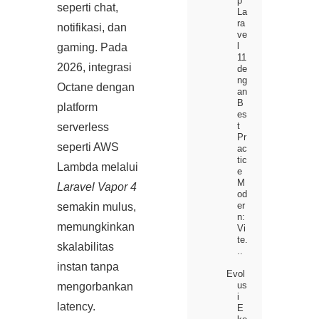
p
seperti chat,
La
ra
notifikasi, dan
ve
l
gaming. Pada
11
2026, integrasi
de
ng
Octane dengan
an
B
platform
es
t
serverless
Pr
seperti AWS
ac
tic
Lambda melalui
e
M
Laravel Vapor 4
od
er
semakin mulus,
n:
memungkinkan
Vi
te.
skalabilitas
..
instan tanpa
Evol
us
mengorbankan
i
latency.
E