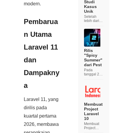
Studi
modern.
Kasus
Unik
Setelah
Pembarua
lebih dari
satu
dekade
n Utama
berkemban
g, Laravel
tetap
Laravel 11
menjadi
PHP
Rilis
Framework
"Spicy
dan
pilihan
Summer"
utama bagi
dari Pest
developer.
Pada
Pada 2026,
Dampakny
tanggal 20
eko...
Maret 2023,
kami
a
dengan
bangga
memperken
Laravel 11, yang
alkan Pest
2.0,
Membuat
dirilis pada
menandain
Project
ya sebagai
Laravel
kuartal pertama
rilis kami
10
yang paling
Membuat
2026, membawa
signifikan
Project
hingga saat
Laravel 10
serangkaian
in...