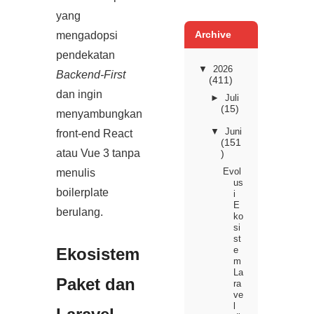
yang
Archive
mengadopsi
pendekatan
▼
2026
Backend‑First
(411)
dan ingin
►
Juli
(15)
menyambungkan
▼
Juni
front‑end React
(151
atau Vue 3 tanpa
)
Evol
menulis
us
boilerplate
i
E
berulang.
ko
si
st
Ekosistem
e
m
La
Paket dan
ra
ve
l