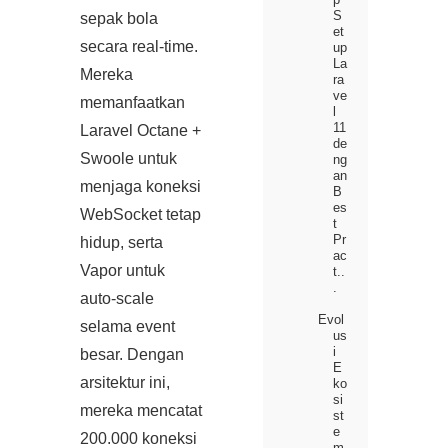
S
sepak bola
et
secara real‑time.
up
La
Mereka
ra
ve
memanfaatkan
l
11
Laravel Octane +
de
Swoole untuk
ng
an
menjaga koneksi
B
es
WebSocket tetap
t
Pr
hidup, serta
ac
Vapor untuk
t..
.
auto‑scale
Evol
selama event
us
i
besar. Dengan
E
arsitektur ini,
ko
si
mereka mencatat
st
e
200.000 koneksi
m