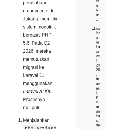
er
perusahaan
n:
Vi
e‑commerce di
te.
Jakarta, memiliki
..
sistem monolitik
Ekos
ist
berbasis PHP
e
m
5.6. Pada Q2
La
2026, mereka
ra
ve
memutuskan
l
20
migrasi ke
26
:
Laravel 11
In
menggunakan
ov
as
Laravel AI Kit
.
i,
K
Prosesnya
o
m
meliputi:
un
ita
Menjalankan
s,
da
php artisan