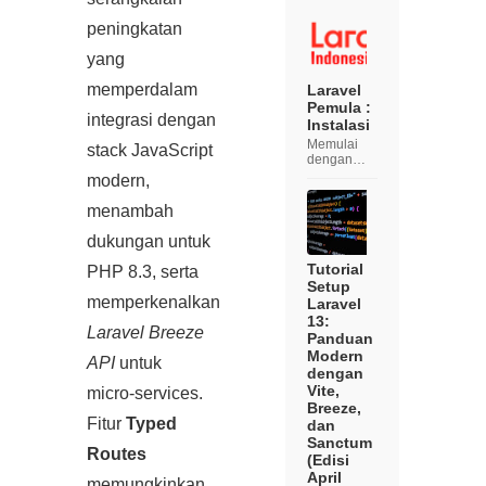
Halo
teman-
peningkatan
teman.
Selamat
yang
datang di
Laravel
memperdalam
Laravel
Indonesia,
Pemula :
pada artikel
integrasi dengan
Instalasi
ini kita
Memulai
semua
stack JavaScript
dengan
akan
Laravel:
belajar
modern,
Panduan
membuat...
Pemula
menambah
Laravel
adalah
dukungan untuk
salah satu
framework
Tutorial
PHP 8.3, serta
PHP yang
Setup
paling
memperkenalkan
Laravel
populer
13:
dan kuat
Laravel Breeze
Panduan
yang
Modern
digunakan
API
untuk
dengan
oleh
banyak
Vite,
micro‑services.
penge...
Breeze,
Fitur
Typed
dan
Sanctum
Routes
(Edisi
April
memungkinkan