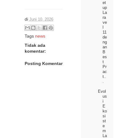
et
up
La
ra
di
Juni 10, 2026
ve
l
11
Tags
news
de
ng
Tidak ada
an
komentar:
B
es
t
Posting Komentar
Pr
ac
t..
.
Evol
us
i
E
ko
si
st
e
m
La