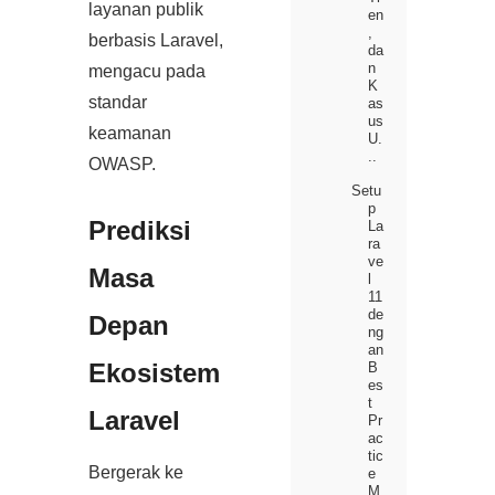
layanan publik
en
,
berbasis Laravel,
da
n
mengacu pada
K
standar
as
us
keamanan
U.
..
OWASP.
Setu
p
Prediksi
La
ra
ve
Masa
l
11
de
Depan
ng
an
Ekosistem
B
es
t
Laravel
Pr
ac
tic
Bergerak ke
e
M