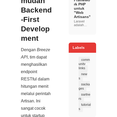
mudah
Framewo
industri
rk PHP
terbaru di
Backend
untuk
tahun 20...
"Web
Artisans"
‑First
Laravel
adalah
Develop
framework
PHP open-
ment
source
yang
diciptakan
oleh Taylor
Labels
Dengan
Breeze
Otwell
dengan
API
, tim dapat
filosofi
comm
untuk
menghasilkan
unity
mempermu
links
dah proses
endpoint
pengemba
new
ngan web
s
RESTful dalam
tanpa...
packa
hitungan menit
ges
melalui perintah
partne
rs
Artisan. Ini
tutorial
sangat cocok
s
untuk startup