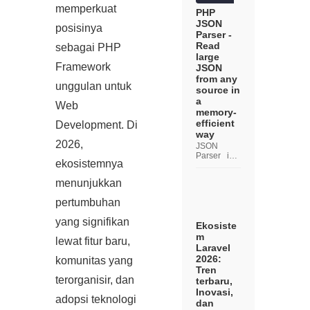
ngan web,
memperkuat
operasi
PHP
CRUD
JSON
posisinya
(Create,
Parser -
Read,
Read
sebagai PHP
Update,
large
Delete)
Framework
JSON
adalah
from any
salah satu
unggulan untuk
yang paling
source in
umu...
a
Web
memory-
efficient
Development. Di
way
2026,
JSON
Parser is a
ekosistemnya
zero-
dependenci
menunjukkan
es pull
parser to
pertumbuhan
read large
JSON from
yang signifikan
any source
Ekosiste
in a
m
lewat fitur baru,
memory-
Laravel
efficient
2026:
komunitas yang
way. You
Tren
can read
terorganisir, dan
terbaru,
JSON from
Inovasi,
any so...
adopsi teknologi
dan