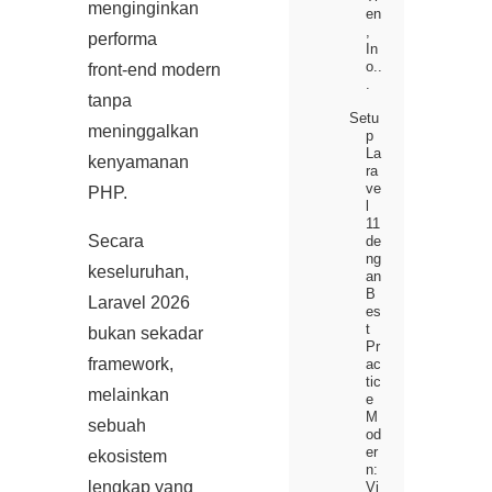
menginginkan
en
,
performa
In
o..
front‑end modern
.
tanpa
Setu
meninggalkan
p
La
kenyamanan
ra
ve
PHP.
l
11
Secara
de
ng
keseluruhan,
an
B
Laravel 2026
es
t
bukan sekadar
Pr
framework,
ac
tic
melainkan
e
M
sebuah
od
er
ekosistem
n:
lengkap yang
Vi