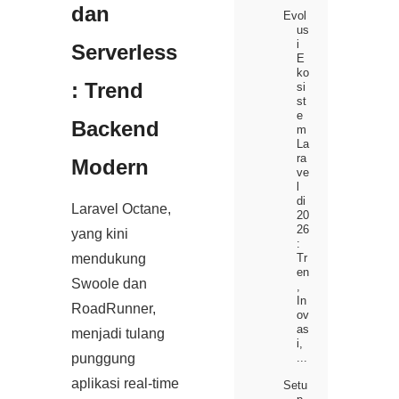
dan
Evol
us
i
Serverless
E
ko
: Trend
si
st
e
Backend
m
La
ra
Modern
ve
l
di
Laravel Octane,
20
26
yang kini
:
Tr
mendukung
en
Swoole dan
,
In
RoadRunner,
ov
as
menjadi tulang
i,
...
punggung
aplikasi real‑time
Setu