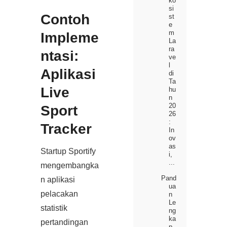
ko
si
Contoh
st
e
m
Impleme
La
ra
ntasi:
ve
l
Aplikasi
di
Ta
Live
hu
n
20
Sport
26
:
Tracker
In
ov
as
Startup Sportify
i,
...
mengembangka
Pand
n aplikasi
ua
pelacakan
n
Le
statistik
ng
ka
pertandingan
p