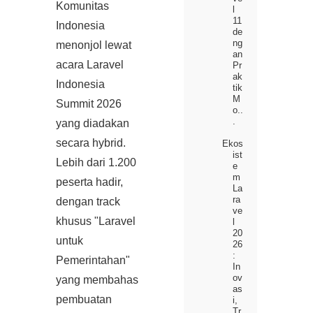
Komunitas
l
11
Indonesia
de
ng
menonjol lewat
an
acara Laravel
Pr
ak
Indonesia
tik
M
Summit 2026
o..
.
yang diadakan
secara hybrid.
Ekos
ist
Lebih dari 1.200
e
m
peserta hadir,
La
ra
dengan track
ve
khusus "Laravel
l
20
untuk
26
:
Pemerintahan"
In
ov
yang membahas
as
pembuatan
i,
Tr