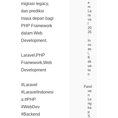
e
migrasi legacy,
m
dan prediksi
La
ra
masa depan bagi
ve
l
PHP Framework
20
26
dalam Web
:
Development.
In
ov
as
i,
Laravel,PHP
K
ek
Framework,Web
ua
Development
ta
n
...
#Laravel
Pand
ua
#LaravelIndonesi
n
a #PHP
Le
ng
#WebDev
ka
p
#Backend
S