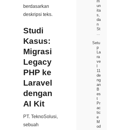
m
un
berdasarkan
ita
deskripsi teks.
s,
da
n
Studi
St
...
Kasus:
Setu
p
Migrasi
La
ra
Legacy
ve
l
PHP ke
11
de
ng
Laravel
an
B
dengan
es
t
AI Kit
Pr
ac
tic
PT. TeknoSolusi,
e
M
sebuah
od