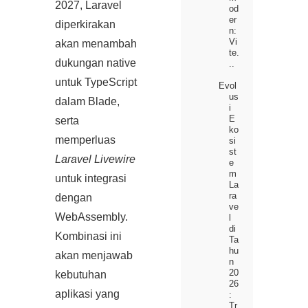
2027, Laravel
od
er
diperkirakan
n:
Vi
akan menambah
te.
dukungan native
..
untuk TypeScript
Evol
us
dalam Blade,
i
E
serta
ko
memperluas
si
st
Laravel Livewire
e
m
untuk integrasi
La
ra
dengan
ve
WebAssembly.
l
di
Kombinasi ini
Ta
hu
akan menjawab
n
20
kebutuhan
26
aplikasi yang
:
Tr