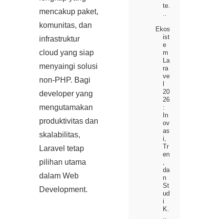
te.
mencakup paket,
..
komunitas, dan
Ekos
ist
infrastruktur
e
cloud yang siap
m
La
menyaingi solusi
ra
ve
non‑PHP. Bagi
l
20
developer yang
26
mengutamakan
:
In
produktivitas dan
ov
as
skalabilitas,
i,
Tr
Laravel tetap
en
pilihan utama
,
da
dalam Web
n
St
Development.
ud
i
K.
..