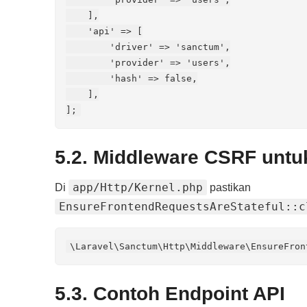
    ],

    'api' => [

        'driver' => 'sanctum',

        'provider' => 'users',

        'hash' => false,

    ],

];
5.2. Middleware CSRF unt
app/Http/Kernel.php
Di
pastikan
EnsureFrontendRequestsAreStateful::c
\Laravel\Sanctum\Http\Middleware\EnsureFron
5.3. Contoh Endpoint API