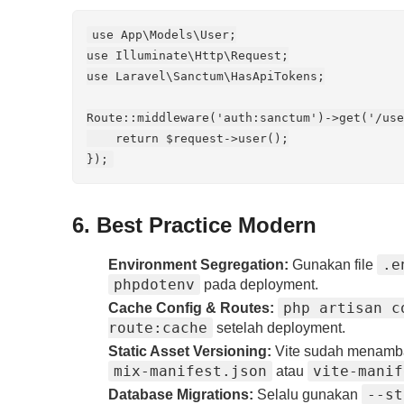
use App\Models\User;

use Illuminate\Http\Request;

use Laravel\Sanctum\HasApiTokens;

Route::middleware('auth:sanctum')->get('/use
    return $request->user();

});
6. Best Practice Modern
.e
Environment Segregation:
Gunakan file
phpdotenv
pada deployment.
php artisan c
Cache Config & Routes:
route:cache
setelah deployment.
Static Asset Versioning:
Vite sudah menambah
mix-manifest.json
vite-manif
atau
--st
Database Migrations:
Selalu gunakan