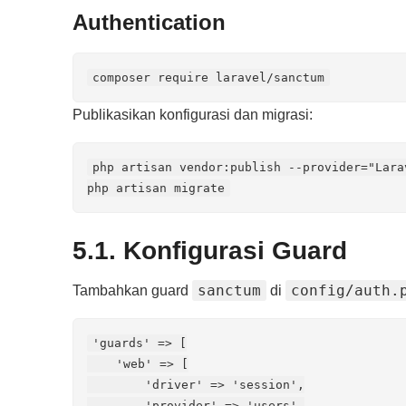
Authentication
composer require laravel/sanctum
Publikasikan konfigurasi dan migrasi:
php artisan vendor:publish --provider="Lara
php artisan migrate
5.1. Konfigurasi Guard
sanctum
config/auth.
Tambahkan guard
di
'guards' => [

    'web' => [

        'driver' => 'session',

        'provider' => 'users',
