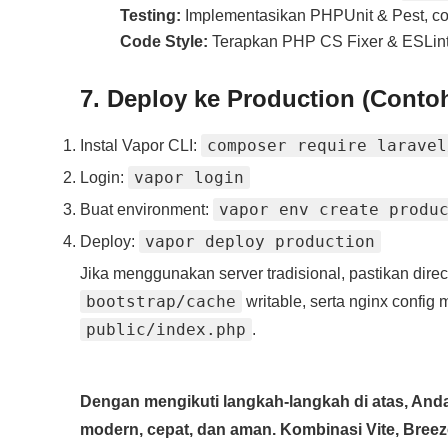
Testing:
Implementasikan PHPUnit & Pest, c
Code Style:
Terapkan PHP CS Fixer & ESLint 
7. Deploy ke Production (Conto
composer require laravel
Instal Vapor CLI:
vapor login
Login:
vapor env create produ
Buat environment:
vapor deploy production
Deploy:
Jika menggunakan server tradisional, pastikan dire
bootstrap/cache
writable, serta nginx confi
public/index.php
.
Dengan mengikuti langkah‑langkah di atas, Anda
modern, cepat, dan aman. Kombinasi Vite, Bree