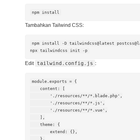
npm install
Tambahkan Tailwind CSS:
npm install -D tailwindcss@latest postcss@l
npx tailwindcss init -p
tailwind.config.js
Edit
:
module.exports = {

    content: [

        './resources/**/*.blade.php',

        './resources/**/*.js',

        './resources/**/*.vue',

    ],

    theme: {

        extend: {},

    },
