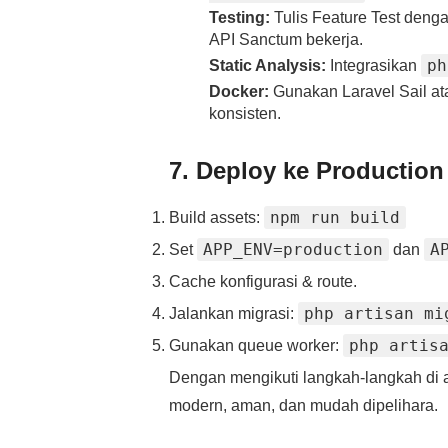
Testing:
Tulis Feature Test deng
API Sanctum bekerja.
ph
Static Analysis:
Integrasikan
Docker:
Gunakan Laravel Sail a
konsisten.
7. Deploy ke Production
npm run build
Build assets:
APP_ENV=production
A
Set
dan
Cache konfigurasi & route.
php artisan mi
Jalankan migrasi:
php artis
Gunakan queue worker:
Dengan mengikuti langkah‑langkah di a
modern, aman, dan mudah dipelihara.