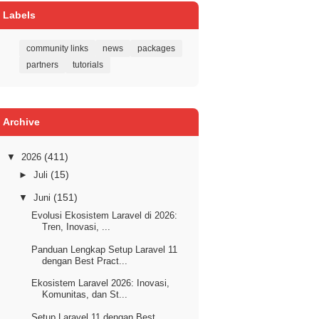
Labels
community links
news
packages
partners
tutorials
Archive
(411)
▼
2026
(15)
►
Juli
(151)
▼
Juni
Evolusi Ekosistem Laravel di 2026:
Tren, Inovasi, ...
Panduan Lengkap Setup Laravel 11
dengan Best Pract...
Ekosistem Laravel 2026: Inovasi,
Komunitas, dan St...
Setup Laravel 11 dengan Best