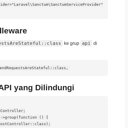
ider="Laravel\Sanctum\SanctumServiceProvider"

dleware
estsAreStateful::class
api
ke grup
di
API yang Dilindungi
Controller;

->group(function () {

ostController::class);
