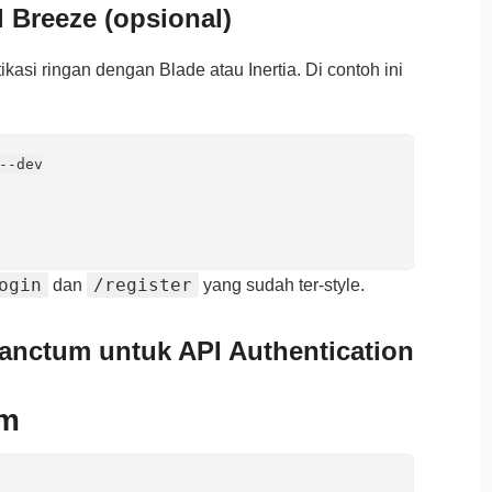
 Breeze (opsional)
kasi ringan dengan Blade atau Inertia. Di contoh ini
--dev

ogin
/register
dan
yang sudah ter‑style.
Sanctum untuk API Authentication
um