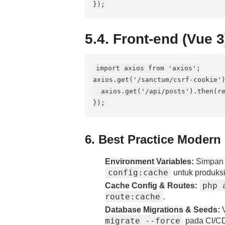
5.4. Front‑end (Vue 
import axios from 'axios';

axios.get('/sanctum/csrf-cookie')
  axios.get('/api/posts').then(re
6. Best Practice Modern
Environment Variables:
Simpan 
config:cache
untuk produksi
php 
Cache Config & Routes:
route:cache
.
Database Migrations & Seeds:
V
migrate --force
pada CI/C