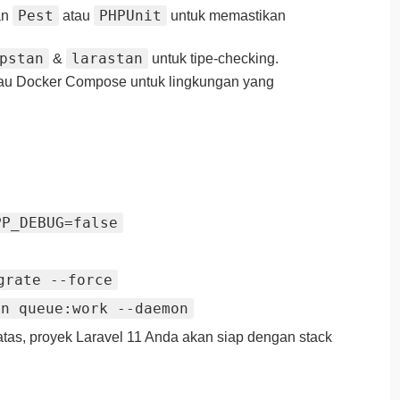
Pest
PHPUnit
an
atau
untuk memastikan
pstan
larastan
&
untuk tipe‑checking.
tau Docker Compose untuk lingkungan yang
PP_DEBUG=false
grate --force
an queue:work --daemon
tas, proyek Laravel 11 Anda akan siap dengan stack