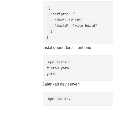
{

  "scripts": {

    "dev": "vite",

    "build": "vite build"

  }

Instal dependensi front‑end:
npm install

# atau yarn

Jalankan dev server: