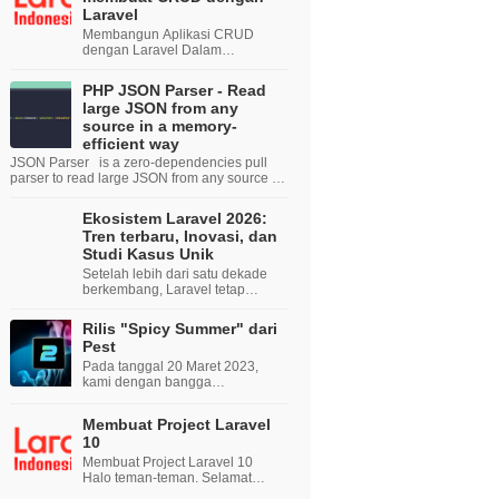
Laravel
Membangun Aplikasi CRUD
dengan Laravel Dalam
pengembangan web, operasi
CRUD (Create, Read, Update,
PHP JSON Parser - Read
Delete) adalah salah satu yang
large JSON from any
paling umu...
source in a memory-
efficient way
JSON Parser is a zero-dependencies pull
parser to read large JSON from any source in
a memory-efficient way. You can read JSON
from any so...
Ekosistem Laravel 2026:
Tren terbaru, Inovasi, dan
Studi Kasus Unik
Setelah lebih dari satu dekade
berkembang, Laravel tetap
menjadi PHP Framework pilihan
utama bagi developer. Pada
Rilis "Spicy Summer" dari
2026, eko...
Pest
Pada tanggal 20 Maret 2023,
kami dengan bangga
memperkenalkan Pest 2.0,
menandainya sebagai rilis kami
Membuat Project Laravel
yang paling signifikan hingga
10
saat in...
Membuat Project Laravel 10
Halo teman-teman. Selamat
datang di Laravel Indonesia,