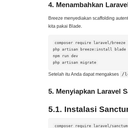
4. Menambahkan Laravel
Breeze menyediakan scaffolding autenti
kita pakai Blade.
composer require laravel/breeze 
php artisan breeze:install blade

npm run dev

/l
Setelah itu Anda dapat mengakses
5. Menyiapkan Laravel 
5.1. Instalasi Sanct
composer require laravel/sanctum
