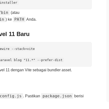
/bin
(atau
in
PATH
) ke
Anda.
vel 11 Baru
ewire --stack=vite

vel 11 dengan Vite sebagai bundler asset.
config.js
package.json
. Pastikan
berisi