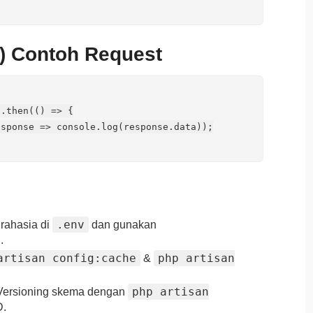
3) Contoh Request
.then(() => {

sponse => console.log(response.data));

.env
rahasia di
dan gunakan
.
artisan config:cache
php artisan
&
php artisan
ersioning skema dengan
D.