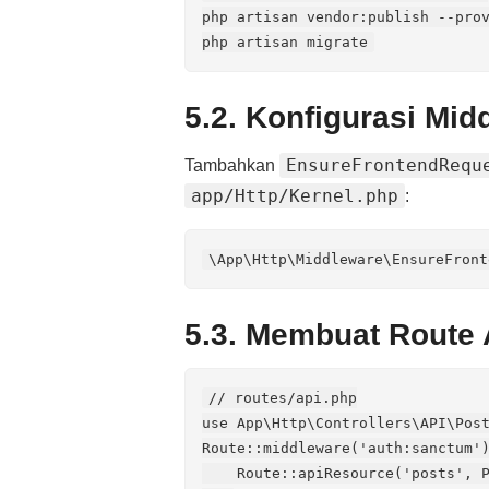
php artisan vendor:publish --prov
5.2. Konfigurasi Mid
EnsureFrontendRequ
Tambahkan
app/Http/Kernel.php
:
5.3. Membuat Route 
// routes/api.php

use App\Http\Controllers\API\Post
Route::middleware('auth:sanctum')
    Route::apiResource('posts', P