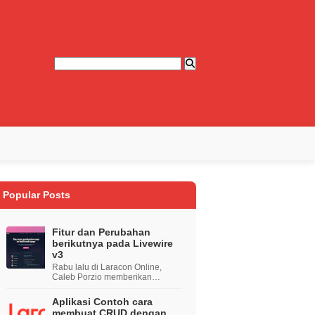
Popular Posts
Fitur dan Perubahan
berikutnya pada Livewire
v3
Rabu lalu di Laracon Online,
Caleb Porzio memberikan
ceramah berjudul " The Future of
Livewire " yang
Aplikasi Contoh cara
mendemonstrasikan semua fitu...
membuat CRUD dengan