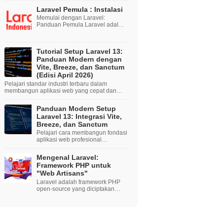
pada artikel ini kita semua akan
Laravel Pemula : Instalasi
belajar membuat...
Memulai dengan Laravel:
Panduan Pemula Laravel adalah
salah satu framework PHP yang
paling populer dan kuat yang
digunakan oleh banyak penge...
Tutorial Setup Laravel 13:
Panduan Modern dengan
Vite, Breeze, dan Sanctum
(Edisi April 2026)
Pelajari standar industri terbaru dalam
membangun aplikasi web yang cepat dan
aman menggunakan ekosistem Laravel 13,
mengin...
Panduan Modern Setup
Laravel 13: Integrasi Vite,
Breeze, dan Sanctum
Pelajari cara membangun fondasi
aplikasi web profesional
menggunakan Laravel 13
dengan standar industri terbaru di
Mengenal Laravel:
tahun 20...
Framework PHP untuk
"Web Artisans"
Laravel adalah framework PHP
open-source yang diciptakan
oleh Taylor Otwell dengan filosofi
untuk mempermudah proses
pengembangan web tanpa...