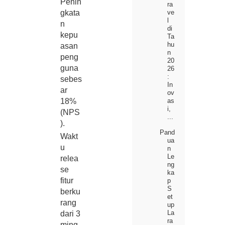
Penin
ra
ve
gkata
l
n
di
kepu
Ta
hu
asan
n
peng
20
guna
26
:
sebes
In
ar
ov
as
18%
i,
(NPS
...
).
Pand
Wakt
ua
u
n
Le
relea
ng
se
ka
fitur
p
S
berku
et
rang
up
La
dari 3
ra
ming