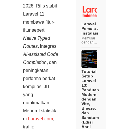
Halo
2026. Rilis stabil
teman-
teman.
Laravel 11
Selamat
datang di
membawa fitur-
Laravel
Laravel
Indonesia,
Pemula :
fitur seperti
pada artikel
Instalasi
ini kita
Native Typed
Memulai
semua
dengan
akan
Routes
, integrasi
Laravel:
belajar
Panduan
membuat...
AI‑assisted Code
Pemula
Laravel
Completion
, dan
adalah
salah satu
peningkatan
framework
Tutorial
PHP yang
Setup
performa berkat
paling
Laravel
populer
13:
kompilasi JIT
dan kuat
Panduan
yang
Modern
yang
digunakan
dengan
oleh
dioptimalkan.
banyak
Vite,
penge...
Breeze,
Menurut statistik
dan
Sanctum
di
Laravel.com
,
(Edisi
April
traffic