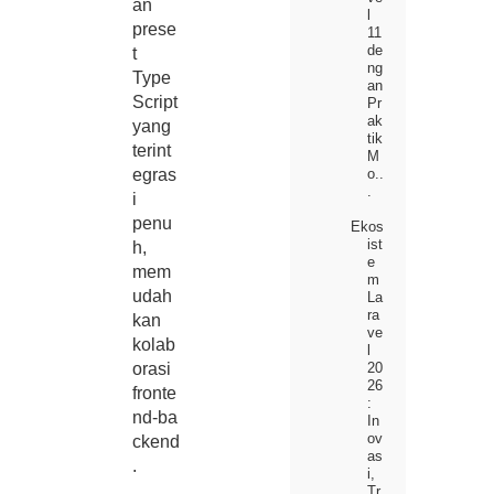
an
l
prese
11
de
t
ng
Type
an
Script
Pr
ak
yang
tik
terint
M
egras
o..
.
i
penu
Ekos
ist
h,
e
mem
m
udah
La
ra
kan
ve
kolab
l
20
orasi
26
fronte
:
nd‑ba
In
ov
ckend
as
.
i,
Tr