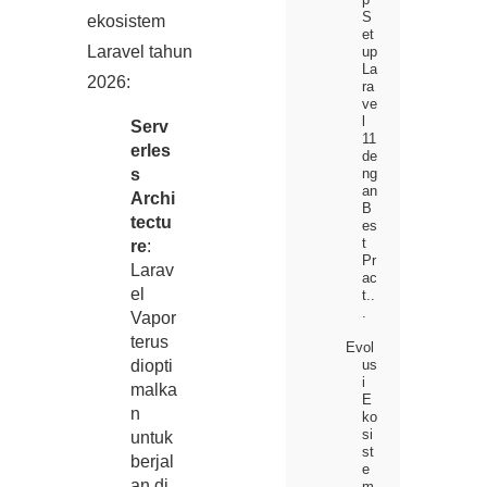
S
ekosistem
et
Laravel tahun
up
La
2026:
ra
ve
l
Serv
11
erles
de
s
ng
an
Archi
B
tectu
es
t
re
:
Pr
Larav
ac
el
t..
.
Vapor
terus
Evol
us
diopti
i
malka
E
n
ko
si
untuk
st
berjal
e
an di
m