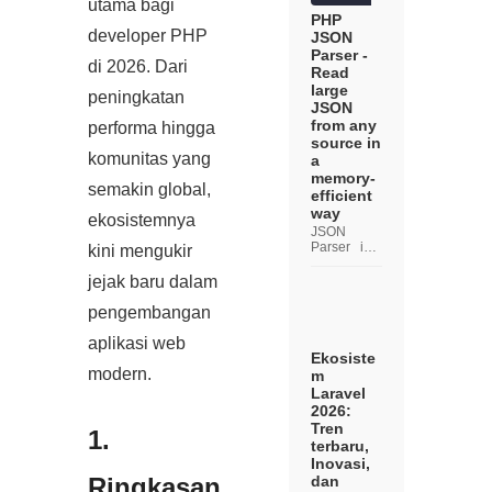
ngan web,
utama bagi
operasi
PHP
CRUD
developer PHP
JSON
(Create,
Parser -
Read,
di 2026. Dari
Read
Update,
large
Delete)
peningkatan
JSON
adalah
from any
salah satu
performa hingga
yang paling
source in
umu...
komunitas yang
a
memory-
semakin global,
efficient
way
ekosistemnya
JSON
Parser is a
kini mengukir
zero-
dependenci
jejak baru dalam
es pull
parser to
pengembangan
read large
JSON from
aplikasi web
any source
Ekosiste
in a
modern.
m
memory-
Laravel
efficient
2026:
way. You
Tren
can read
1.
terbaru,
JSON from
Inovasi,
any so...
dan
Ringkasan