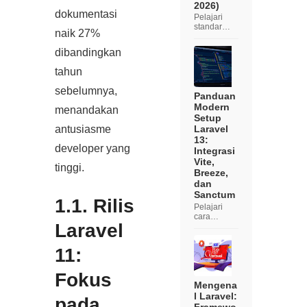
2026)
dokumentasi
Pelajari
standar
naik 27%
industri
terbaru
dibandingkan
dalam
membangu
tahun
n aplikasi
web yang
sebelumnya,
cepat dan
Panduan
aman
Modern
menandakan
menggunak
Setup
an
Laravel
antusiasme
ekosistem
13:
Laravel 13,
developer yang
Integrasi
mengin...
Vite,
tinggi.
Breeze,
dan
Sanctum
1.1. Rilis
Pelajari
cara
Laravel
membangu
n fondasi
aplikasi
11:
web
profesional
menggunak
Fokus
an Laravel
Mengena
13 dengan
l Laravel:
pada
standar