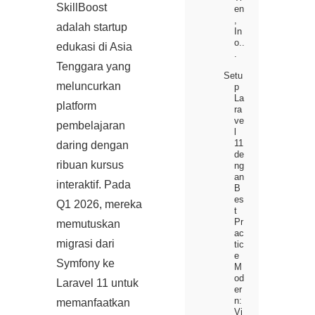
SkillBoost
en
,
adalah startup
In
o..
edukasi di Asia
.
Tenggara yang
Setu
meluncurkan
p
La
platform
ra
ve
pembelajaran
l
11
daring dengan
de
ribuan kursus
ng
an
interaktif. Pada
B
es
Q1 2026, mereka
t
Pr
memutuskan
ac
migrasi dari
tic
e
Symfony ke
M
od
Laravel 11 untuk
er
n:
memanfaatkan
Vi