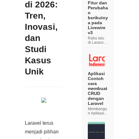
di 2026:
Fitur dan
Perubaha
n
Tren,
berikutny
a pada
Inovasi,
Livewire
v3
dan
Rabu lalu
di Laracon
Studi
Online,
Caleb
Porzio
Kasus
memberika
n ceramah
berjudul "
Unik
The Future
Aplikasi
of Livewire
Contoh
" yang
cara
mendemon
membuat
strasikan
CRUD
semua fitu...
dengan
Laravel
Membangu
n Aplikasi
CRUD
dengan
Laravel terus
Laravel
Dalam
menjadi pilihan
pengemba