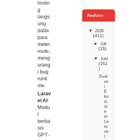
hintin
g
Archive
langs
ung
pada
▼
2026
(411)
para
►
Juli
meter
(15)
route,
meng
▼
Juni
(151
urang
)
i bug
Evol
runti
us
me.
i
E
Larav
ko
el AI
:
si
st
Modu
e
l
m
berba
La
ra
sis
ve
GPT‑
l