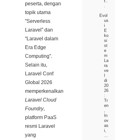
t..
peserta, dengan
.
topik utama
Evol
us
“Serverless
i
Laravel” dan
E
ko
“Laravel dalam
si
st
Era Edge
e
m
Computing”.
La
Selain itu,
ra
ve
Laravel Conf
l
di
Global 2026
20
26
memperkenalkan
:
Laravel Cloud
Tr
en
Foundry
,
,
In
platform PaaS
ov
as
resmi Laravel
i,
yang
...