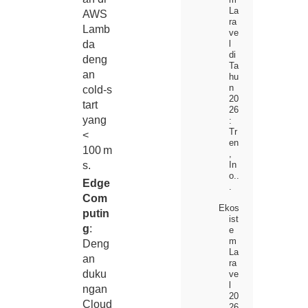
La
AWS
ra
Lamb
ve
l
da
di
deng
Ta
an
hu
n
cold‑s
20
tart
26
yang
:
Tr
<
en
100 m
,
In
s.
o..
Edge
.
Com
Ekos
putin
ist
g
:
e
m
Deng
La
an
ra
duku
ve
l
ngan
20
Cloud
26