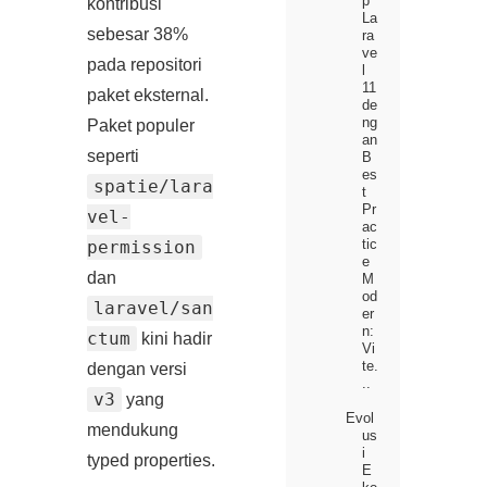
p
kontribusi
La
sebesar 38%
ra
ve
pada repositori
l
11
paket eksternal.
de
ng
Paket populer
an
seperti
B
es
spatie/lara
t
Pr
vel-
ac
tic
permission
e
dan
M
od
laravel/san
er
n:
ctum
kini hadir
Vi
te.
dengan versi
..
v3
yang
Evol
mendukung
us
i
typed properties.
E