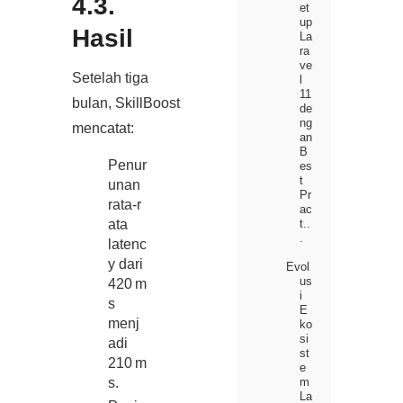
4.3.
et
up
Hasil
La
ra
ve
Setelah tiga
l
11
bulan, SkillBoost
de
ng
mencatat:
an
B
Penur
es
t
unan
Pr
rata‑r
ac
ata
t..
.
latenc
y dari
Evol
us
420 m
i
s
E
menj
ko
si
adi
st
210 m
e
m
s.
La