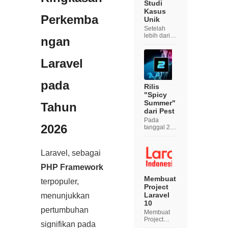
Studi
Kasus
Perkemba
Unik
Setelah
lebih dari
ngan
satu
dekade
berkemban
Laravel
g, Laravel
tetap
menjadi
pada
PHP
Rilis
Framework
"Spicy
pilihan
Summer"
Tahun
utama bagi
dari Pest
developer.
Pada
Pada 2026,
2026
tanggal 20
eko...
Maret 2023,
kami
dengan
Laravel, sebagai
bangga
memperken
PHP Framework
alkan Pest
2.0,
Membuat
terpopuler,
menandain
Project
ya sebagai
Laravel
menunjukkan
rilis kami
10
yang paling
pertumbuhan
Membuat
signifikan
Project
hingga saat
signifikan pada
Laravel 10
in...