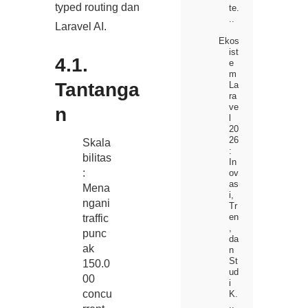
typed routing dan
te.
..
Laravel AI.
Ekos
ist
4.1.
e
m
Tantanga
La
ra
ve
n
l
20
26
Skala
:
bilitas
In
:
ov
as
Mena
i,
ngani
Tr
en
traffic
,
punc
da
ak
n
St
150.0
ud
00
i
concu
K.
..