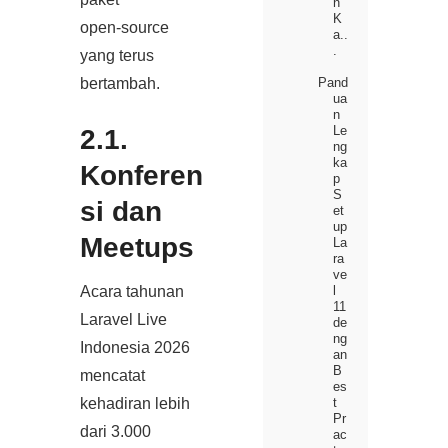
n
K
open‑source
a..
.
yang terus
Pand
bertambah.
ua
n
Le
2.1.
ng
ka
Konferen
p
S
si dan
et
up
Meetups
La
ra
ve
l
Acara tahunan
11
Laravel Live
de
ng
Indonesia 2026
an
B
mencatat
es
t
kehadiran lebih
Pr
dari 3.000
ac