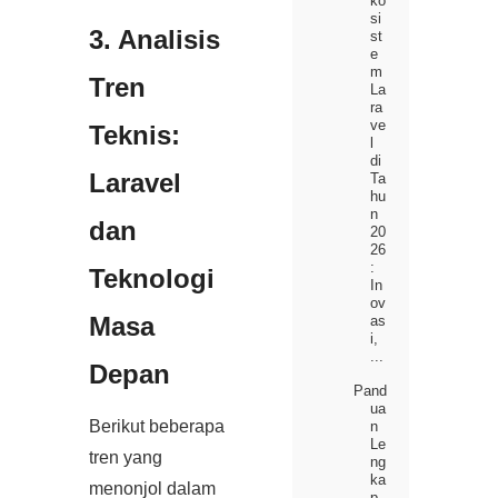
ko
si
3. Analisis
st
e
m
Tren
La
ra
ve
Teknis:
l
di
Laravel
Ta
hu
n
dan
20
26
:
Teknologi
In
ov
Masa
as
i,
...
Depan
Pand
ua
Berikut beberapa
n
Le
tren yang
ng
ka
menonjol dalam
p