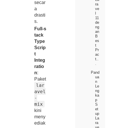
secar
ra
a
ve
l
drasti
11
s.
de
ng
Full‑s
an
tack
B
es
Type
t
Scrip
Pr
t
ac
t..
Integ
.
ratio
n
:
Pand
ua
Paket
n
lar
Le
ng
avel
ka
-
p
mix
S
et
kini
up
meny
La
ediak
ra
ve