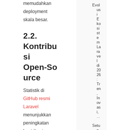
memudahkan
Evol
us
deployment
i
E
skala besar.
ko
si
st
2.2.
e
m
Kontribu
La
ra
si
ve
l
Open‑So
di
20
26
urce
:
Tr
en
Statistik di
,
In
GitHub resmi
ov
Laravel
as
i,
menunjukkan
...
peningkatan
Setu