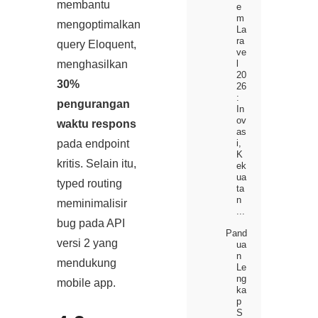
membantu
e
m
mengoptimalkan
La
ra
query Eloquent,
ve
l
menghasilkan
20
30%
26
:
pengurangan
In
ov
waktu respons
as
i,
pada endpoint
K
kritis. Selain itu,
ek
ua
typed routing
ta
n
meminimalisir
...
bug pada API
Pand
versi 2 yang
ua
n
mendukung
Le
ng
mobile app.
ka
p
S