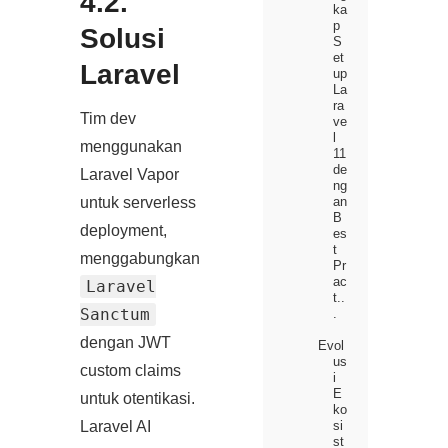
4.2.
ka
p
Solusi
S
et
Laravel
up
La
ra
Tim dev
ve
l
menggunakan
11
de
Laravel Vapor
ng
untuk serverless
an
B
deployment,
es
t
menggabungkan
Pr
ac
Laravel
t..
Sanctum
.
dengan JWT
Evol
us
custom claims
i
E
untuk otentikasi.
ko
si
Laravel AI
st