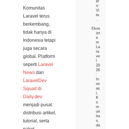
er
n:
Komunitas
Vi
te.
Laravel terus
..
berkembang,
Ekos
tidak hanya di
ist
e
Indonesia tetapi
m
La
juga secara
ra
global. Platform
ve
l
seperti
Laravel
20
26
News
dan
:
In
LaravelDev
ov
Squad di
as
i,
Daily.dev
K
o
menjadi pusat
m
un
distribusi artikel,
ita
tutorial, serta
s,
da
paket