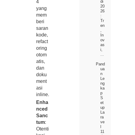
4
di
20
yang
26
mem
:
Tr
beri
en
saran
,
kode,
In
ov
refact
as
oring
i,
otom
...
atis,
Pand
dan
ua
n
doku
Le
ment
ng
asi
ka
p
inline.
S
Enha
et
up
nced
La
Sanc
ra
ve
tum
:
l
Otenti
11