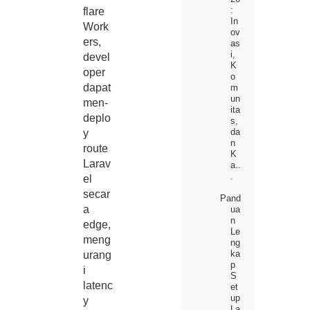
:
flare
In
Work
ov
ers,
as
i,
devel
K
oper
o
dapat
m
un
men-
ita
deplo
s,
da
y
n
route
K
Larav
a..
.
el
secar
Pand
a
ua
n
edge,
Le
meng
ng
ka
urang
p
i
S
latenc
et
up
y
La