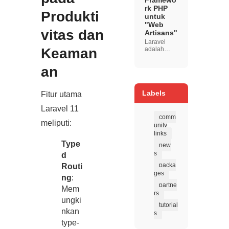
Framewo
industri
rk PHP
terbaru di
Produkti
untuk
tahun 20...
"Web
vitas dan
Artisans"
Laravel
Keaman
adalah
framework
PHP open-
an
source
yang
diciptakan
oleh Taylor
Labels
Fitur utama
Otwell
dengan
Laravel 11
filosofi
comm
untuk
meliputi:
unity
mempermu
links
dah proses
pengemba
Type
new
ngan web
s
d
tanpa...
packa
Routi
ges
ng
:
partne
Mem
rs
ungki
tutorial
nkan
s
type‑