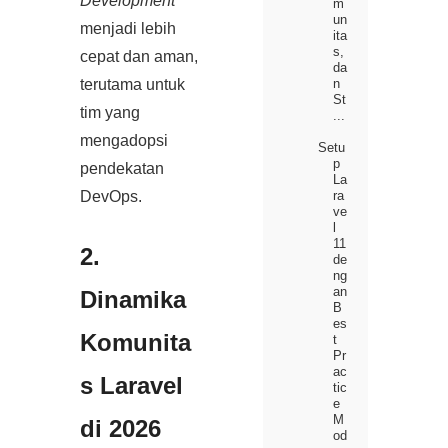
Development
m
un
menjadi lebih
ita
s,
cepat dan aman,
da
terutama untuk
n
St
tim yang
...
mengadopsi
Setu
p
pendekatan
La
ra
DevOps.
ve
l
11
2.
de
ng
an
Dinamika
B
es
Komunita
t
Pr
ac
s Laravel
tic
e
M
di 2026
od