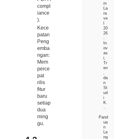
m
compl
La
iance
ra
ve
).
l
Kece
20
26
patan
:
Peng
In
ov
emba
as
ngan:
i,
Mem
Tr
en
perce
,
pat
da
rilis
n
St
fitur
ud
baru
i
K.
setiap
..
dua
ming
Pand
ua
gu.
n
Le
ng