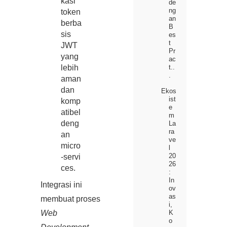
kasi
de
ng
token
an
berba
B
sis
es
t
JWT
Pr
yang
ac
t..
lebih
.
aman
dan
Ekos
ist
komp
e
atibel
m
deng
La
ra
an
ve
micro
l
20
‑servi
26
ces.
:
In
Integrasi ini
ov
as
membuat proses
i,
Web
K
o