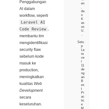
Penggabungan
en
,
AI dalam
da
n
workflow, seperti
K
Laravel AI
as
us
Code Review
,
U.
..
membantu tim
Setu
mengidentifikasi
p
security flaw
La
ra
sebelum kode
ve
l
masuk ke
11
de
production,
ng
meningkatkan
an
B
kualitas
Web
es
t
Development
Pr
ac
secara
tic
keseluruhan.
e
M