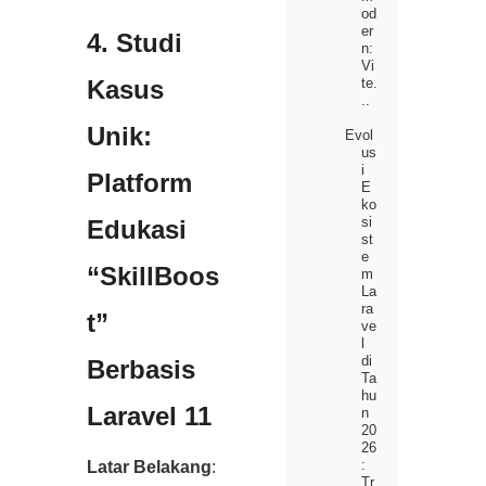
od
er
4. Studi
n:
Vi
Kasus
te.
..
Unik:
Evol
us
i
Platform
E
ko
si
Edukasi
st
e
“SkillBoos
m
La
ra
t”
ve
l
di
Berbasis
Ta
hu
Laravel 11
n
20
26
:
Latar Belakang
:
Tr