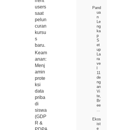
rrent
users
Pand
ua
saat
n
pelun
Le
curan
ng
ka
kursu
p
s
S
baru.
et
up
Keam
La
anan:
ra
ve
Menj
l
amin
11
de
prote
ng
ksi
an
data
Vi
te,
priba
Br
di
ee
siswa
...
(GDP
Ekos
R &
ist
e
PDPA