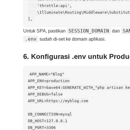
    'throttle:api',

    \Illuminate\Routing\Middleware\Substitut
],
SESSION_DOMAIN
SA
Untuk SPA, pastikan
dan
.env
sudah di‑set ke domain aplikasi.
6. Konfigurasi .env untuk Produ
APP_NAME="Blog"

APP_ENV=production

APP_KEY=base64:GENERATE_WITH_"php artisan ke
APP_DEBUG=false

APP_URL=https://myblog.com

DB_CONNECTION=mysql

DB_HOST=127.0.0.1

DB_PORT=3306
