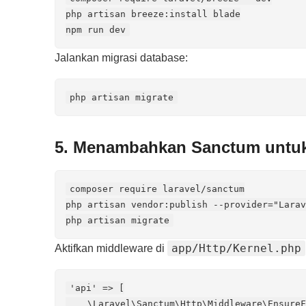
php artisan breeze:install blade

npm run dev
Jalankan migrasi database:
php artisan migrate
5. Menambahkan Sanctum untuk
composer require laravel/sanctum

php artisan vendor:publish --provider="Larav
php artisan migrate
app/Http/Kernel.php
Aktifkan middleware di
'api' => [

    \Laravel\Sanctum\Http\Middleware\EnsureF