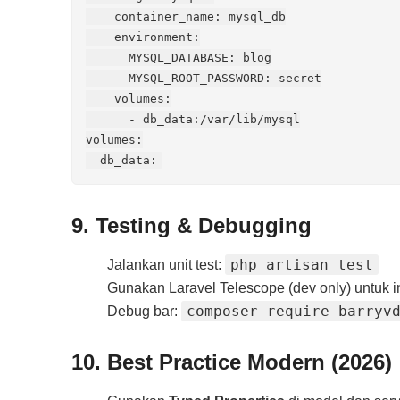
    container_name: mysql_db

    environment:

      MYSQL_DATABASE: blog

      MYSQL_ROOT_PASSWORD: secret

    volumes:

      - db_data:/var/lib/mysql

volumes:

9. Testing & Debugging
php artisan test
Jalankan unit test:
Gunakan Laravel Telescope (dev only) untuk i
composer require barryv
Debug bar:
10. Best Practice Modern (2026)