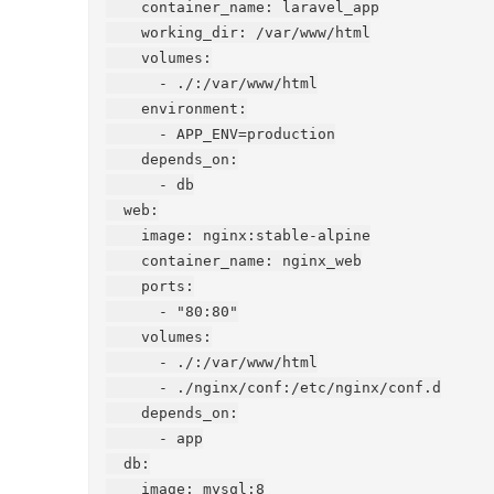
    container_name: laravel_app

    working_dir: /var/www/html

    volumes:

      - ./:/var/www/html

    environment:

      - APP_ENV=production

    depends_on:

      - db

  web:

    image: nginx:stable-alpine

    container_name: nginx_web

    ports:

      - "80:80"

    volumes:

      - ./:/var/www/html

      - ./nginx/conf:/etc/nginx/conf.d

    depends_on:

      - app

  db:

    image: mysql:8
