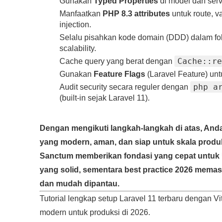
Gunakan
Typed Properties
di model dan serv
Manfaatkan
PHP 8.3 attributes
untuk route, v
injection.
Selalu pisahkan kode domain (DDD) dalam fo
scalability.
Cache::re
Cache query yang berat dengan
Gunakan
Feature Flags
(Laravel Feature) unt
php a
Audit security secara reguler dengan
(built‑in sejak Laravel 11).
Dengan mengikuti langkah‑langkah di atas, And
yang modern, aman, dan siap untuk skala produks
Sanctum memberikan fondasi yang cepat untuk UI
yang solid, sementara best practice 2026 memast
dan mudah dipantau.
Tutorial lengkap setup Laravel 11 terbaru dengan Vi
modern untuk produksi di 2026.