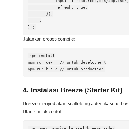
            input: ['resources/css/app.css',
            refresh: true,

        }),

    ],

});
Jalankan proses compile:
npm install

npm run dev   // untuk development

npm run build // untuk production
4. Instalasi Breeze (Starter Kit)
Breeze menyediakan scaffolding autentikasi berbas
Blade untuk contoh.
composer require laravel/breeze --dev
